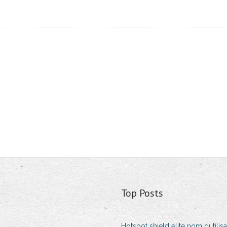
Top Posts
Hotspot shield elite nom dutilis