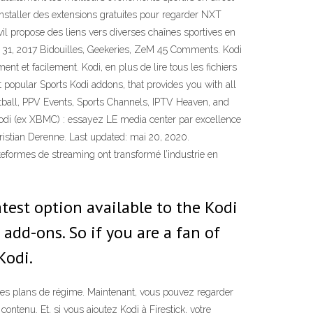
installer des extensions gratuites pour regarder NXT
vil propose des liens vers diverses chaînes sportives en
ly 31, 2017 Bidouilles, Geekeries, ZeM 45 Comments. Kodi
nt et facilement. Kodi, en plus de lire tous les fichiers
 popular Sports Kodi addons, that provides you with all
ootball, PPV Events, Sports Channels, IPTV Heaven, and
 Kodi (ex XBMC) : essayez LE media center par excellence
ristian Derenne. Last updated: mai 20, 2020.
ateformes de streaming ont transformé l’industrie en
atest option available to the Kodi
add-ons. So if you are a fan of
Kodi.
 les plans de régime. Maintenant, vous pouvez regarder
ontenu. Et, si vous ajoutez Kodi à Firestick, votre