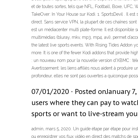
et de toutes sortes, tels que NFL, Football, Boxe, UFC, 
TakeOver: In Your House sur Kodi. 1. SportsDevil . Il est
direct. Sans service VPN, la plupart de ces chaînes son
est un médiacenter multi plate-forme. Il est disponible so
multimédias (bluray, mkv, mp3, mp4, avi), permet d’accé
the latest live sports events. With Rising Tides Addon y
more. It is one of the fewer Kodi addons that provide h
: un nouveau nom pour la nouvelle version d'XBMC : tél
Avertissement: les liens affiliés nous aident à produire
profondeur, elles ne sont pas ouvertes a quiconque poss
07/01/2020 · Posted onJanuary 7, 
users where they can pay to watch
sports or want to live-stream yo
admin, mars 5, 2020. Un guide étape par étape pour inst
ou enregistrer vos flux vidéo en direct des matchs de spo