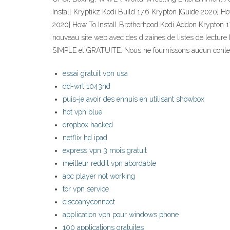
Install Kryptikz Kodi Build 17.6 Krypton [Guide 2020]
2020] How To Install Brotherhood Kodi Addon Krypton 17
nouveau site web avec des dizaines de listes de lecture
SIMPLE et GRATUITE. Nous ne fournissons aucun contenu
essai gratuit vpn usa
dd-wrt 1043nd
puis-je avoir des ennuis en utilisant showbox
hot vpn blue
dropbox hacked
netflix hd ipad
express vpn 3 mois gratuit
meilleur reddit vpn abordable
abc player not working
tor vpn service
ciscoanyconnect
application vpn pour windows phone
100 applications gratuites