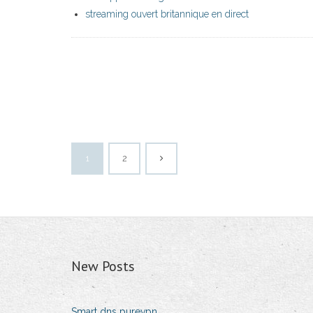
streaming ouvert britannique en direct
1
2
New Posts
Smart dns purevpn