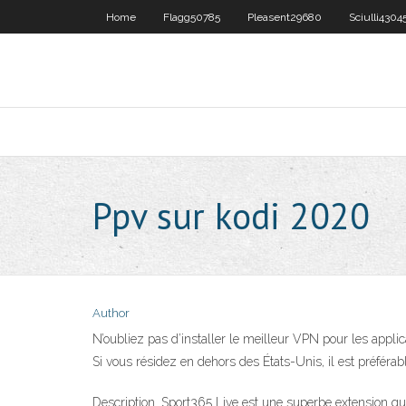
Home
Flagg50785
Pleasent29680
Sciulli4304
Ppv sur kodi 2020
Author
N’oubliez pas d’installer le meilleur VPN pour les appl
Si vous résidez en dehors des États-Unis, il est pré
Description. Sport365 Live est une superbe extension qui