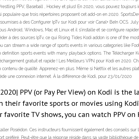
Wrestling PPV, Baseball , Hockey et plus! En 2020, vous pouvez toujours 
 si populaire que trois répertoires proposent cet add-on en 2020. SportsDe
t soumises à des Configurer IpTv sur Kodi pour voir Canal+ BeIn OCS. Ju
us Android, Windows, Mac et Linux et il s’installe et se configure rapideme
der à des sources IpTv, ce qui Rising Tides Kodi addon is one of the most
ou can stream a wide range of sports events in various categories like F
igh definition sports events with many playback options. The Télécharger
échargement gratuit et rapide ! Les Meilleurs VPN pour Kodi en 2020. Ch
 un contenu de qualité. Apprenez-en plus. Même si Netflix et les autres pl
ède une connexion internet. À la différence de Kodi, pour 23/01/2020
2020| PPV (or Pay Per View) on Kodi is the l
 their favorite sports or movies using Kodi 
ur favorite TV shows, you can watch PPV on 
aller Poséidon. Ces instructeurs fournissent également des conseils sur
rt préféré. Peut-être que la réponse réside dans sa vaste bibliothèque de c