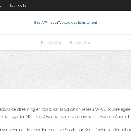
5
Bath39084
Best VPN 2021
Top 100 des films torrent
Bath39084
Bath39084
ications de streaming en 2020, car l’application réseau WWE souffre éga
férable de regarder NXT TakeOver de manière anonyme sur Kodi ou Andro
 vous permet de regarder Free Live Sports sur Kodi. L’extension fournit g