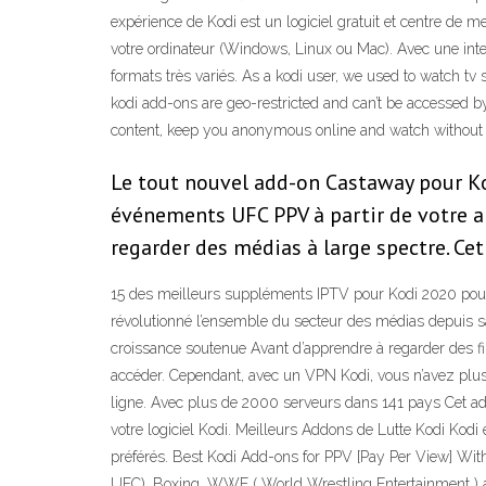
expérience de Kodi est un logiciel gratuit et centre de
votre ordinateur (Windows, Linux ou Mac). Avec une interfa
formats très variés. As a kodi user, we used to watch t
kodi add-ons are geo-restricted and can’t be accessed b
content, keep you anonymous online and watch without
Le tout nouvel add-on Castaway pour Ko
événements UFC PPV à partir de votre app
regarder des médias à large spectre. Cet
15 des meilleurs suppléments IPTV pour Kodi 2020 pour re
révolutionné l’ensemble du secteur des médias depuis s
croissance soutenue Avant d’apprendre à regarder des f
accéder. Cependant, avec un VPN Kodi, vous n’avez plus
ligne. Avec plus de 2000 serveurs dans 141 pays Cet add
votre logiciel Kodi. Meilleurs Addons de Lutte Kodi Kodi
préférés. Best Kodi Add-ons for PPV [Pay Per View] With
UFC), Boxing, WWE ( World Wrestling Entertainment ) a