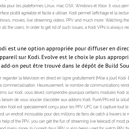
 media pour les plateformes Linux, mac OSX, Windows et Xbox. Il vous per
ce plutôt agréable et facile à utiliser, Kodi permet l’affichage et la lectur
v shows, movies, live streaming videos, PPV and much more. Watching thes
y all the users. In order to get rid of such issues, a Kodi VPN is alwa
di est une option appropriée pour diffuser en dire
areil sur Kodi. Evolve est le choix le plus appropri
 add-on peut être trouvé dans le dépôt de Build Soull
garder la télévision en direct en ligne gratuitement [Mise à jour] Kodi. 
a commercialisation. Heureusement, le nombre de communications rendant
ilms sur Kodi, vous devez comprendre pourquoi certains modules Kodi so
 besoin de vous soucier d’accéder aux addons Kodi. PureVPN est la sol
on Kodi est spécialement conçu pour les PPV UFC car il capture tout le 
 est un endroit incroyable pour des millions de fans de catch à travers l
 help of the PPV, you can get the fun of streaming live telecast of most 
nd many more. In current days PPV is also being used for watch PPV fre