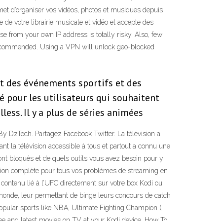
met d’organiser vos vidéos, photos et musiques depuis
e de votre librairie musicale et vidéo et accepte des
e from your own IP address is totally risky. Also, few
ys recommended. Using a VPN will unlock geo-blocked
ct des événements sportifs et des
é pour les utilisateurs qui souhaitent
ess. Il y a plus de séries animées
By DzTech. Partagez Facebook Twitter. La télévision a
 la télévision accessible à tous et partout a connu une
nt bloqués et de quels outils vous avez besoin pour y
ution complète pour tous vos problèmes de streaming en
contenu lié à l’UFC directement sur votre box Kodi ou
e monde, leur permettant de binge leurs concours de catch
popular sports like NBA, Ultimate Fighting Champion (
e and latest movies on TV at your Kodi device. How To